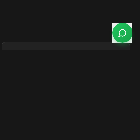
Loja de Produtos
Componentes e materiais para quem constrói em Steel
Frame.
Conhecer
Matriz