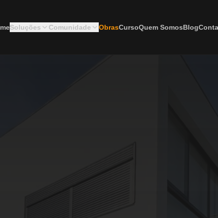
ome
Soluções
Comunidade
Obras
Curso
Quem Somos
Blog
Conta