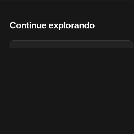
Continue explorando
Indústria e Projetos
Fabricação industrial de perfis e projetos sob medida em
Light Steel Frame.
Conhecer