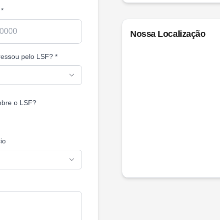
*
Nossa Localização
eressou pelo LSF?
*
obre o LSF?
io