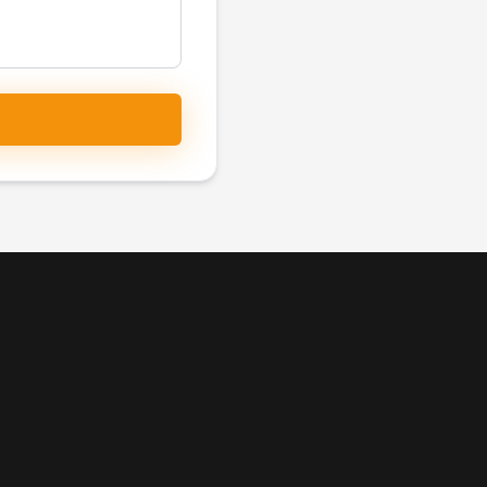
Empresa
Soluções
Quem Somos
Indústria e
Obras realizadas
Loja de Pr
as
Comunidade
Casas Pron