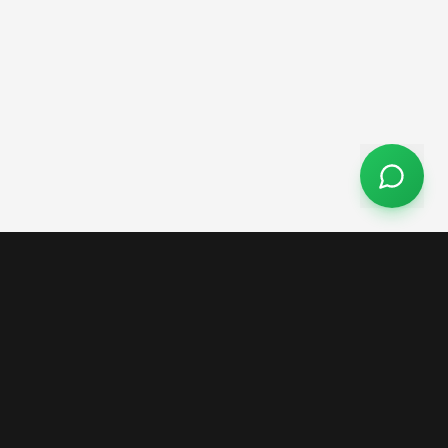
Matriz
Rua José Freitas Júnior 158,
 Engenharia
Vila Esperança, Tubarão/SC
odutos
(48) 9650-0184
atendimento@mundosteel.com.br
tas